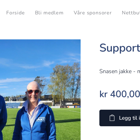
Forside
Bli medlem
Våre sponsorer
Nettbu
Support
Snasen jakke - 
kr
400,0
Legg til