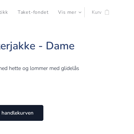
tikk
Taket-fondet
Vis mer
Kurv
erjakke - Dame
med hette og lommer med glidelås
0
 i handlekurven