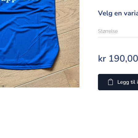
Velg en vari
Størrelse
kr
190,0
Legg til