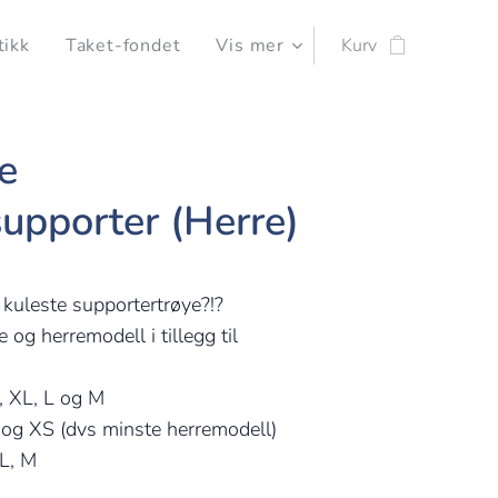
tikk
Taket-fondet
Vis mer
Kurv
e
supporter (Herre)
kuleste supportertrøye?!?
 og herremodell i tillegg til
, XL, L og M
og XS (dvs minste herremodell)
L, M