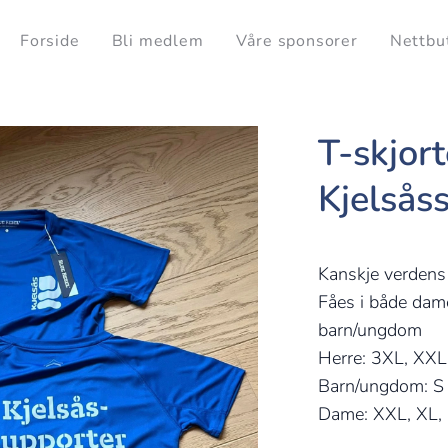
Forside
Bli medlem
Våre sponsorer
Nettbu
T-skjort
Kjelsås
Kanskje verdens 
Fåes i både dame
barn/ungdom
Herre: 3XL, XXL
Barn/ungdom: S 
Dame: XXL, XL, 